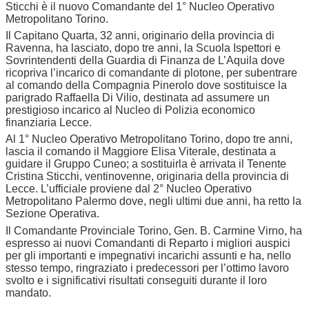
Sticchi è il nuovo Comandante del 1° Nucleo Operativo
Metropolitano Torino.
Il Capitano Quarta, 32 anni, originario della provincia di
Ravenna, ha lasciato, dopo tre anni, la Scuola Ispettori e
Sovrintendenti della Guardia di Finanza de L’Aquila dove
ricopriva l’incarico di comandante di plotone, per subentrare
al comando della Compagnia Pinerolo dove sostituisce la
parigrado Raffaella Di Vilio, destinata ad assumere un
prestigioso incarico al Nucleo di Polizia economico
finanziaria Lecce.
Al 1° Nucleo Operativo Metropolitano Torino, dopo tre anni,
lascia il comando il Maggiore Elisa Viterale, destinata a
guidare il Gruppo Cuneo; a sostituirla è arrivata il Tenente
Cristina Sticchi, ventinovenne, originaria della provincia di
Lecce. L’ufficiale proviene dal 2° Nucleo Operativo
Metropolitano Palermo dove, negli ultimi due anni, ha retto la
Sezione Operativa.
Il Comandante Provinciale Torino, Gen. B. Carmine Virno, ha
espresso ai nuovi Comandanti di Reparto i migliori auspici
per gli importanti e impegnativi incarichi assunti e ha, nello
stesso tempo, ringraziato i predecessori per l’ottimo lavoro
svolto e i significativi risultati conseguiti durante il loro
mandato.