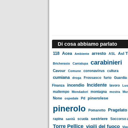
Di cosa abbiamo parlato
Acea
arresto
118
Asl 
ASL
Ambiente
carabinieri
Bricherasio
Cantalupa
Cavour
coronavirus
Comune
cultura
cumiana
Frossasco
furto
Guardia 
droga
Incidente
incendio
Finanza
lavoro
Lus
maltempo
montagna
Mondadori
mostra
Mus
pinerolese
None
Pd
ospedale
pinerolo
Pragelato
Pomaretto
sestriere
rapina
scuola
Soccorso a
sanità
Torre Pellice
vigili del fuoco
Vig