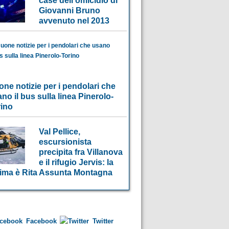
case dell’omicidio di
Giovanni Bruno
avvenuto nel 2013
ne notizie per i pendolari che
no il bus sulla linea Pinerolo-
rino
Val Pellice,
escursionista
precipita fra Villanova
e il rifugio Jervis: la
tima è Rita Assunta Montagna
Facebook
Twitter