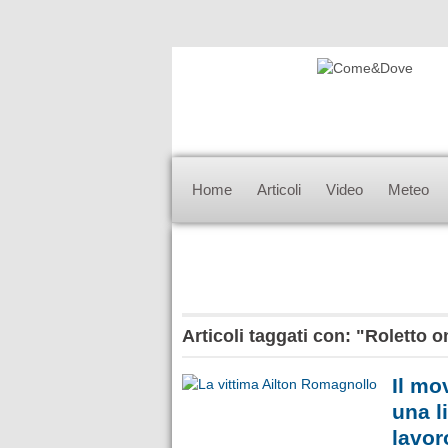
Home
Articoli
Video
Meteo
Articoli taggati con: "Roletto 
Il mo
una l
lavor