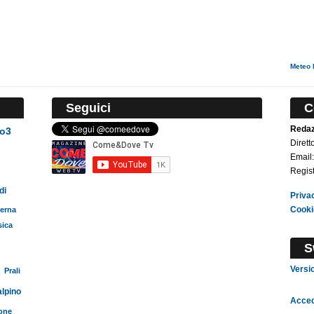
Meteo 
Seguici
C
Reda
To3
Dirett
Email
Regist
di
Priva
Cooki
erna
ica
S
Versi
Prali
lpino
Acced
one