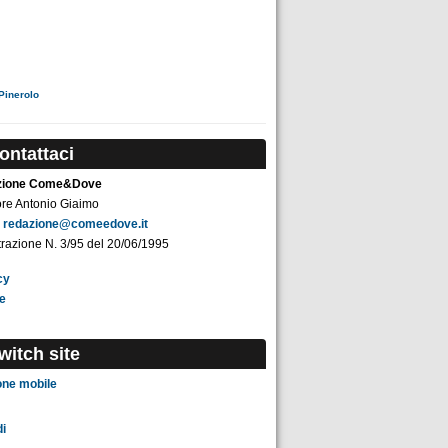
Pinerolo
ontattaci
zione Come&Dove
ore Antonio Giaimo
:
redazione@comeedove.it
razione N. 3/95 del 20/06/1995
cy
e
witch site
one mobile
i