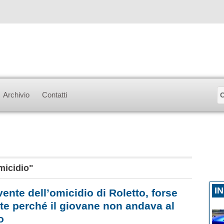
Archivio
Contatti
omicidio"
I
vente dell’omicidio di Roletto, forse
ite perché il giovane non andava al
o