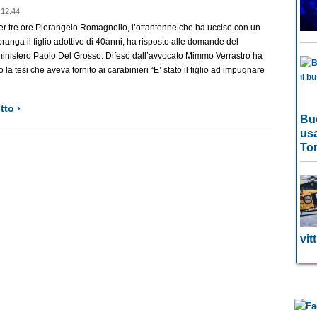
 12.44
per tre ore Pierangelo Romagnollo, l’ottantenne che ha ucciso con un
pranga il figlio adottivo di 40anni, ha risposto alle domande del
ministero Paolo Del Grosso. Difeso dall’avvocato Mimmo Verrastro ha
 la tesi che aveva fornito ai carabinieri “E’ stato il figlio ad impugnare
tto ›
Buo
usa
To
vit